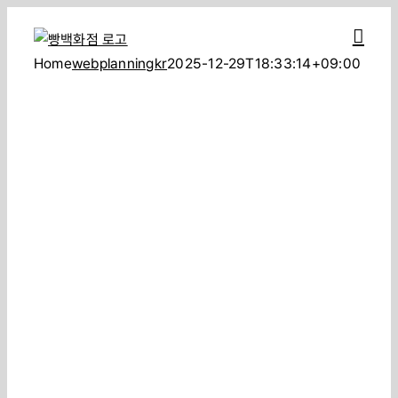
콘
텐
Home
webplanningkr
2025-12-29T18:33:14+09:00
츠
로
건
너
뛰
기